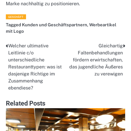
Marke nachhaltig zu positionieren.
GESCHÄFT
Tagged
Kunden und Geschäftspartnern
,
Werbeartikel
mit Logo
Welcher ultimative
Gleichartig
Post
Leitlinie c/o
Faltenbehandlungen
navigation
unterschiedliche
fördern erwirtschaften,
Restauranttypen: was ist
das jugendliche Äußeres
dasjenige Richtige im
zu verewigen
Zusammenhang
ebendiese?
Related Posts