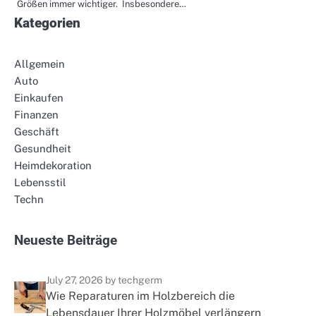
Größen immer wichtiger. Insbesondere…
Kategorien
Allgemein
Auto
Einkaufen
Finanzen
Geschäft
Gesundheit
Heimdekoration
Lebensstil
Techn
N
e
u
e
s
t
e
B
e
i
t
r
ä
g
e
July 27, 2026
by techgerm
Wie Reparaturen im Holzbereich die
Lebensdauer Ihrer Holzmöbel verlängern