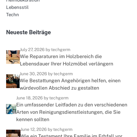
Lebensstil
Techn
N
e
u
e
s
t
e
B
e
i
t
r
ä
g
e
July 27, 2026
by techgerm
Wie Reparaturen im Holzbereich die
Lebensdauer Ihrer Holzmöbel verlängern
June 30, 2026
by techgerm
Wie Bestattungen Angehörigen helfen, einen
würdevollen Abschied zu gestalten
June 18, 2026
by techgerm
Ein umfassender Leitfaden zu den verschiedenen
Arten von Reinigungsdienstleistungen, die Sie
kennen sollten
June 12, 2026
by techgerm
Wie ein Testament Ihre Familie im Erbfall vor