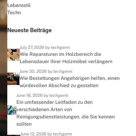
Lebensstil
Techn
N
e
u
e
s
t
e
B
e
i
t
r
ä
g
e
July 27, 2026
by techgerm
Wie Reparaturen im Holzbereich die
Lebensdauer Ihrer Holzmöbel verlängern
June 30, 2026
by techgerm
Wie Bestattungen Angehörigen helfen, einen
würdevollen Abschied zu gestalten
June 18, 2026
by techgerm
Ein umfassender Leitfaden zu den
verschiedenen Arten von
Reinigungsdienstleistungen, die Sie kennen
sollten
June 12, 2026
by techgerm