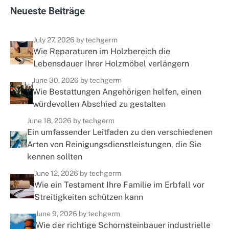
N
e
u
e
s
t
e
B
e
i
t
r
ä
g
e
July 27, 2026
by techgerm
Wie Reparaturen im Holzbereich die
Lebensdauer Ihrer Holzmöbel verlängern
June 30, 2026
by techgerm
Wie Bestattungen Angehörigen helfen, einen
würdevollen Abschied zu gestalten
June 18, 2026
by techgerm
Ein umfassender Leitfaden zu den verschiedenen
Arten von Reinigungsdienstleistungen, die Sie
kennen sollten
June 12, 2026
by techgerm
Wie ein Testament Ihre Familie im Erbfall vor
Streitigkeiten schützen kann
June 9, 2026
by techgerm
Wie der richtige Schornsteinbauer industrielle