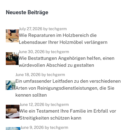
N
e
u
e
s
t
e
B
e
i
t
r
ä
g
e
July 27, 2026
by techgerm
Wie Reparaturen im Holzbereich die
Lebensdauer Ihrer Holzmöbel verlängern
June 30, 2026
by techgerm
Wie Bestattungen Angehörigen helfen, einen
würdevollen Abschied zu gestalten
June 18, 2026
by techgerm
Ein umfassender Leitfaden zu den verschiedenen
Arten von Reinigungsdienstleistungen, die Sie
kennen sollten
June 12, 2026
by techgerm
Wie ein Testament Ihre Familie im Erbfall vor
Streitigkeiten schützen kann
June 9, 2026
by techgerm