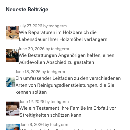
N
e
u
e
s
t
e
B
e
i
t
r
ä
g
e
July 27, 2026
by techgerm
Wie Reparaturen im Holzbereich die
Lebensdauer Ihrer Holzmöbel verlängern
June 30, 2026
by techgerm
Wie Bestattungen Angehörigen helfen, einen
würdevollen Abschied zu gestalten
June 18, 2026
by techgerm
Ein umfassender Leitfaden zu den verschiedenen
Arten von Reinigungsdienstleistungen, die Sie
kennen sollten
June 12, 2026
by techgerm
Wie ein Testament Ihre Familie im Erbfall vor
Streitigkeiten schützen kann
June 9, 2026
by techgerm