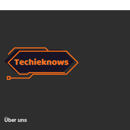
Ü
b
e
r
u
n
s