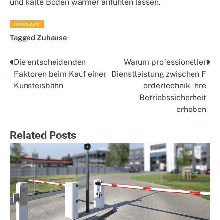
und kalte Böden wärmer anfühlen lassen.
GESCHÄFT
Tagged
Zuhause
Die entscheidenden
Warum professioneller
Post
Faktoren beim Kauf einer
Dienstleistung zwischen F
navigation
Kunsteisbahn
ördertechnik Ihre
Betriebssicherheit
erhoben
Related Posts