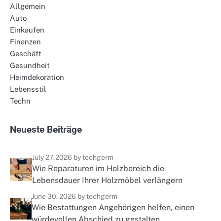
Allgemein
Auto
Einkaufen
Finanzen
Geschäft
Gesundheit
Heimdekoration
Lebensstil
Techn
N
e
u
e
s
t
e
B
e
i
t
r
ä
g
e
July 27, 2026
by techgerm
Wie Reparaturen im Holzbereich die
Lebensdauer Ihrer Holzmöbel verlängern
June 30, 2026
by techgerm
Wie Bestattungen Angehörigen helfen, einen
würdevollen Abschied zu gestalten