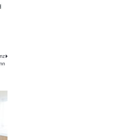
d
enz
ann