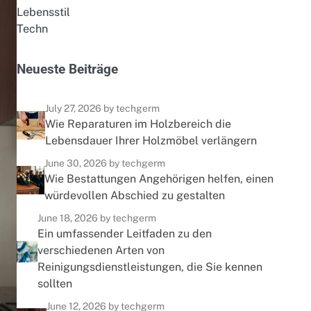
Lebensstil
Techn
N
e
u
e
s
t
e
B
e
i
t
r
ä
g
e
July 27, 2026
by techgerm
Wie Reparaturen im Holzbereich die
Lebensdauer Ihrer Holzmöbel verlängern
June 30, 2026
by techgerm
Wie Bestattungen Angehörigen helfen, einen
würdevollen Abschied zu gestalten
June 18, 2026
by techgerm
Ein umfassender Leitfaden zu den
verschiedenen Arten von
Reinigungsdienstleistungen, die Sie kennen
sollten
June 12, 2026
by techgerm