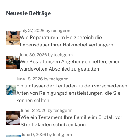
N
e
u
e
s
t
e
B
e
i
t
r
ä
g
e
July 27, 2026
by techgerm
Wie Reparaturen im Holzbereich die
Lebensdauer Ihrer Holzmöbel verlängern
June 30, 2026
by techgerm
Wie Bestattungen Angehörigen helfen, einen
würdevollen Abschied zu gestalten
June 18, 2026
by techgerm
Ein umfassender Leitfaden zu den verschiedenen
Arten von Reinigungsdienstleistungen, die Sie
kennen sollten
June 12, 2026
by techgerm
Wie ein Testament Ihre Familie im Erbfall vor
Streitigkeiten schützen kann
June 9, 2026
by techgerm