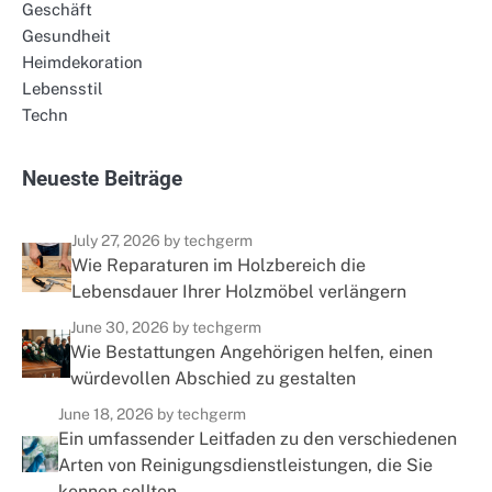
Geschäft
Gesundheit
Heimdekoration
Lebensstil
Techn
N
e
u
e
s
t
e
B
e
i
t
r
ä
g
e
July 27, 2026
by techgerm
Wie Reparaturen im Holzbereich die
Lebensdauer Ihrer Holzmöbel verlängern
June 30, 2026
by techgerm
Wie Bestattungen Angehörigen helfen, einen
würdevollen Abschied zu gestalten
June 18, 2026
by techgerm
Ein umfassender Leitfaden zu den verschiedenen
Arten von Reinigungsdienstleistungen, die Sie
kennen sollten